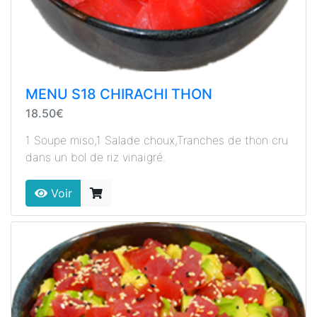
MENU S18 CHIRACHI THON
18.50€
1 Soupe miso,1 Salade choux,Tranches de thon cru
dans un bol de riz vinaigré.
Voir