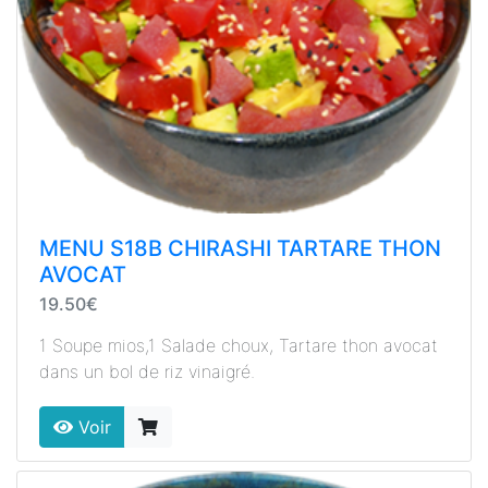
MENU S18B CHIRASHI TARTARE THON
AVOCAT
19.50€
1 Soupe mios,1 Salade choux, Tartare thon avocat
dans un bol de riz vinaigré.
Voir