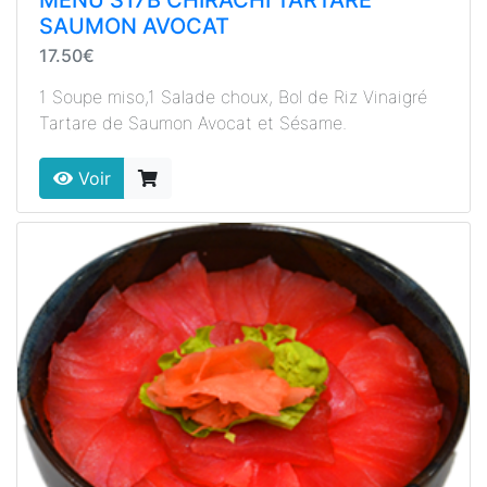
SAUMON AVOCAT
17.50€
1 Soupe miso,1 Salade choux, Bol de Riz Vinaigré
Tartare de Saumon Avocat et Sésame.
Voir