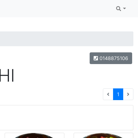
0148875106
HI
(current
1