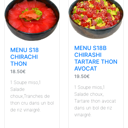
MENU S18B
MENU S18
CHIRASHI
CHIRACHI
TARTARE THON
THON
AVOCAT
18.50€
19.50€
1 Soupe miso,1
1 Soupe mios,1
Salade
Salade choux,
choux,Tranches de
Tartare thon avocat
thon cru dans un bol
dans un bol de riz
de riz vinaigré.
vinaigré.