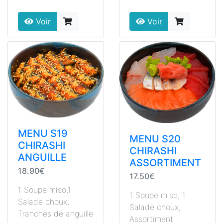
Voir
Voir
MENU S19
MENU S20
CHIRASHI
CHIRASHI
ANGUILLE
ASSORTIMENT
18.90€
17.50€
1 Soupe miso,1
1 Soupe miso, 1
Salade choux,
Salade choux,
Tranches de anguille
Assortiment