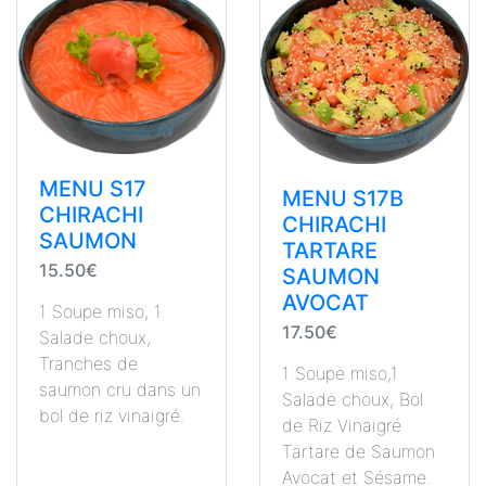
MENU S17
MENU S17B
CHIRACHI
CHIRACHI
SAUMON
TARTARE
15.50€
SAUMON
AVOCAT
1 Soupe miso, 1
17.50€
Salade choux,
Tranches de
1 Soupe miso,1
saumon cru dans un
Salade choux, Bol
bol de riz vinaigré.
de Riz Vinaigré
Tartare de Saumon
Avocat et Sésame.