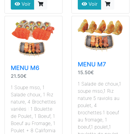
Voir
Voir
MENU M7
MENU M6
15.50€
21.50€
1 Salade de choux,1
1 Soupe miso, 1
soupe miso,1 Riz
Salade choux, 1 Riz
nature 5 raviolis au
nature, 4 Brochettes
poulet, 4
variées : 1 Boulette
brochettes:1 boeuf
de Poulet, 1 Boeuf, 1
au fromage, 1
Boeuf au Fromage, 1
boeuf,1 poulet,1
Poulet + 8 California