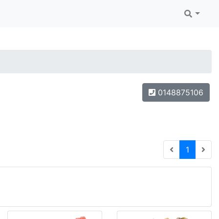
0148875106
(current
1