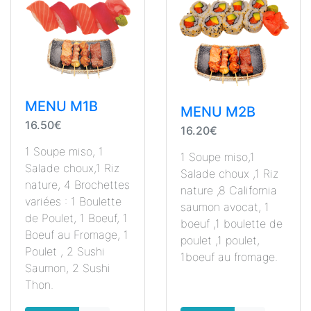
MENU M1B
MENU M2B
16.50€
16.20€
1 Soupe miso, 1
1 Soupe miso,1
Salade choux,1 Riz
Salade choux ,1 Riz
nature, 4 Brochettes
nature ,8 California
variées : 1 Boulette
saumon avocat, 1
de Poulet, 1 Boeuf, 1
boeuf ,1 boulette de
Boeuf au Fromage, 1
poulet ,1 poulet,
Poulet , 2 Sushi
1boeuf au fromage.
Saumon, 2 Sushi
Thon.