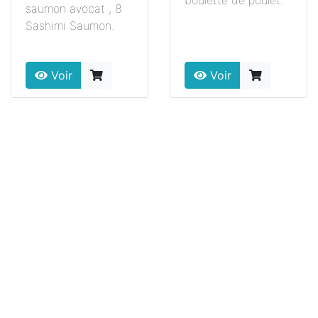
boulette de poulet.
saumon avocat , 8
Sashimi Saumon.
Voir
Voir