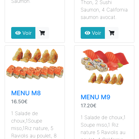
Saumon.
Thon, 2 Sushi
Saumon, 4 California
saumon avocat.
Voir
Voir
MENU M8
MENU M9
16.50€
17.20€
1 Salade de
1 Salade de choux,1
choux,1Soupe
Soupe miso,1 Riz
miso,1Riz nature, 5
nature 5 Raviolis au
Raviolis au poulet, 8