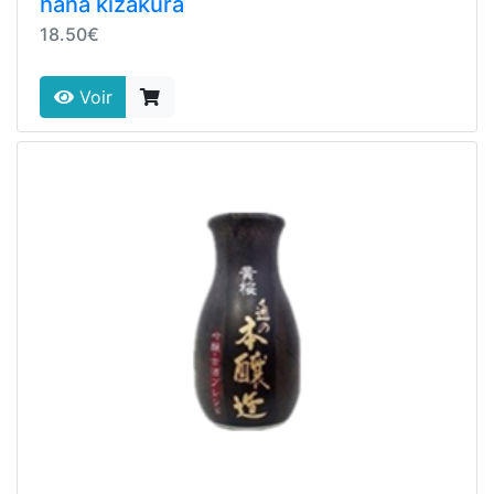
hana kizakura
18.50€
Voir