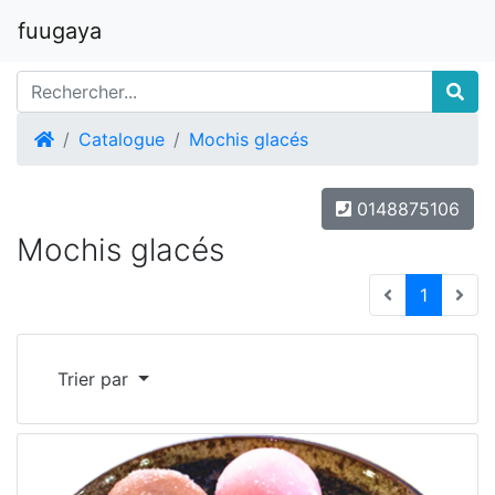
fuugaya
Accueil
Catalogue
Mochis glacés
0148875106
Mochis glacés
(current
1
Trier par