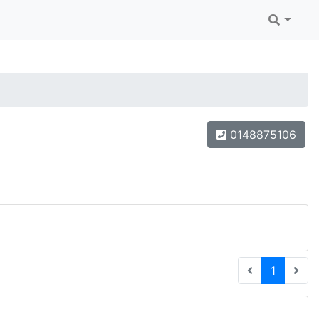
0148875106
(current
1