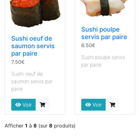
Sushi poulpe
servis par paire
Sushi oeuf de
6.50€
saumon servis
par paire
Sushi poulpe servis
7.50€
par paire
Sushi oeuf de
saumon servis par
paire
Voir
Voir
Afficher
1
à
8
(sur
8
produits)