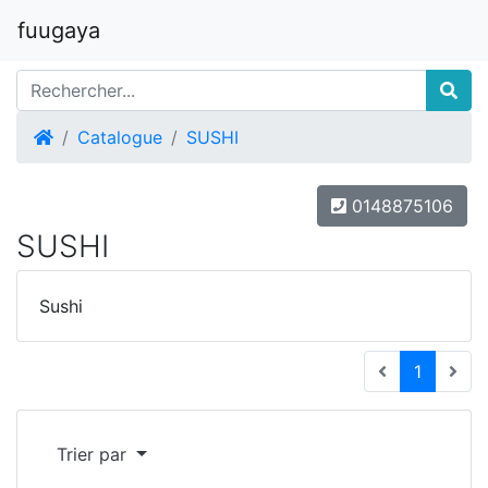
fuugaya
Accueil
Catalogue
SUSHI
0148875106
SUSHI
Sushi
(current
1
Trier par