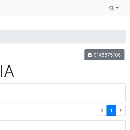
0148875106
IA
(current
1