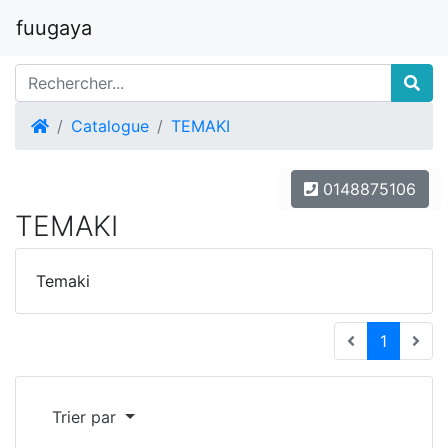
fuugaya
Accueil
Catalogue
TEMAKI
0148875106
TEMAKI
Temaki
(current
1
Trier par