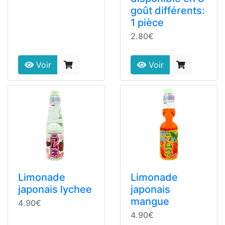
goût différents:
1 pièce
2.80€
Voir
Voir
Limonade
Limonade
japonais lychee
japonais
mangue
4.90€
4.90€