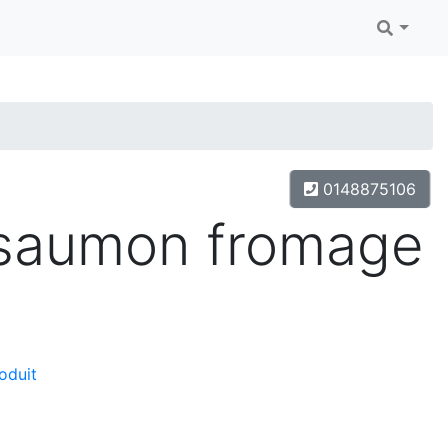
0148875106
 saumon fromage
oduit